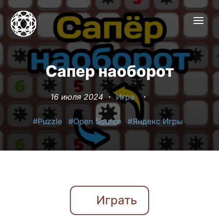
Сапер наоборот
16 июля 2024
・
Игра
・
#Puzzle
#Open Source
#Яндекс Игры
Играть