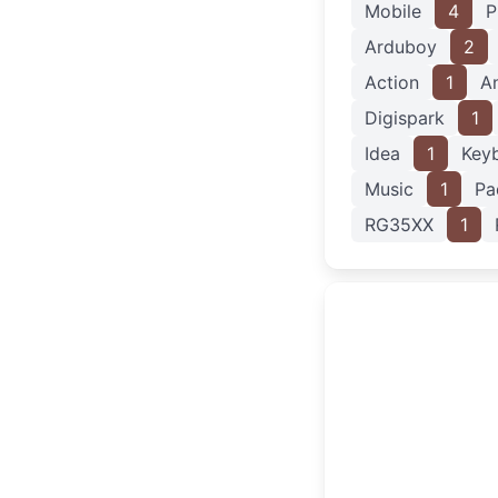
Mobile
4
P
Arduboy
2
Action
1
A
Digispark
1
Idea
1
Key
Music
1
Pa
RG35XX
1