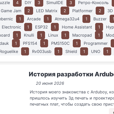
uzzle
4
DIY
3
SimulIDE
3
Ретро-Консоль
Game Jam
2
LED Matrix
2
Platformer
2
3D 
nbernic
1
Arcade
1
Atmega32u4
1
Buzzer
Electronic
1
ESP32
1
Home Assistant
1
Hyp
board
1
Knulli
1
Linux
1
Macropad
1
Mod
dauk
1
PFS154
1
PMS150C
1
Programmer
Roguelike
1
Rv003usb
1
Shield
1
UNO
1
История разработки Ardu
20 июня 2026
История моего знакомства с Arduboy, ко
пришлось изучить 3д печать и проектир
печатных плат, чтобы создать свою прис