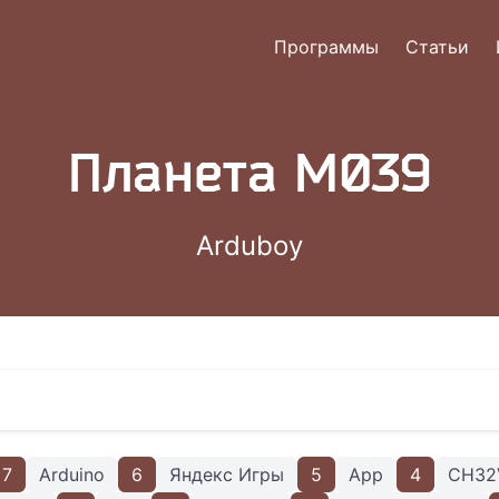
Программы
Статьи
Планета M039
Arduboy
7
Arduino
6
Яндекс Игры
5
App
4
CH32