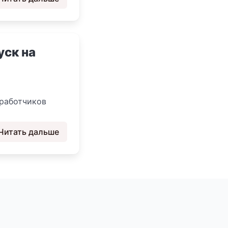
уск на
зработчиков
Читать дальше