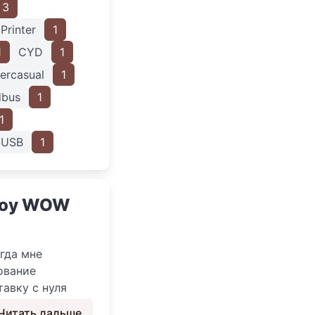
3
Printer
1
1
CYD
1
ercasual
1
bus
1
1
USB
1
boy WOW
гда мне
ование
тавку с нуля
Читать дальше