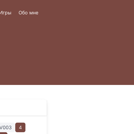
Игры
Обо мне
V003
4